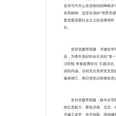
史诗与中共山东党组织的峥嵘岁
崇高精神。这堂生动的“情景党课
爱党爱国爱社会主义的深厚情怀
目。
坚持党建带团建，关键在带
设，为青年系好职业生涯的“第一
洁防线·青春挺膺担当”主题活动
深刻内涵。活动充分发挥党支部
修身律己，将纪律意识和规矩意
坚持党建带团建，根本在带
岗位贡献力，聚焦济南、北京、
为施工攻坚、技术创新、现场服务