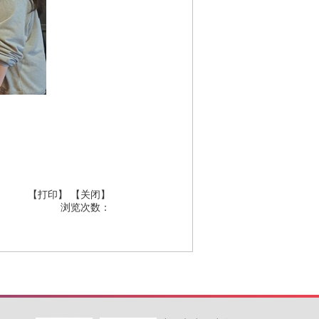
【打印】
【关闭】
浏览次数：