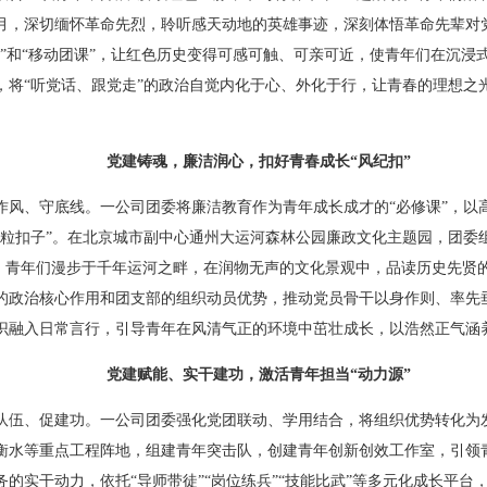
月，深切缅怀革命先烈，聆听感天动地的英雄事迹，深刻体悟革命先辈对
”和“移动团课”，让红色历史变得可感可触、可亲可近，使青年们在沉浸
，将“听党话、跟党走”的政治自觉内化于心、外化于行，让青春的理想之
党建铸魂，廉洁润心，扣好青春成长“风纪扣”
作风、守底线。一公司团委将廉洁教育作为青年成长成才的“必修课”，以
粒扣子”。在北京城市副中心通州大运河森林公园廉政文化主题园，团委组
。青年们漫步于千年运河之畔，在润物无声的文化景观中，品读历史先贤的
的政治核心作用和团支部的组织动员优势，推动党员骨干以身作则、率先
识融入日常言行，引导青年在风清气正的环境中茁壮成长，以浩然正气涵
党建赋能、实干建功，激活青年担当“动力源”
队伍、促建功。一公司团委强化党团联动、学用结合，将组织优势转化为
衡水等重点工程阵地，组建青年突击队，创建青年创新创效工作室，引领
的实干动力，依托“导师带徒”“岗位练兵”“技能比武”等多元化成长平台