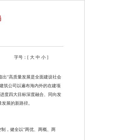
局
字号：[
大
中
小
]
指出“高质量发展是全面建设社会
建建筑公司以遍布海内外的在建项
、进度四大目标深度融合、同向发
量发展的新路径。
控制，健全以“两优、两概、两