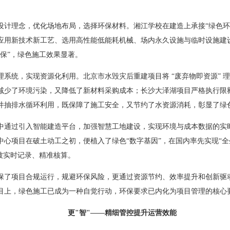
设计理念，优化场地布局，选择环保材料。湘江学校在建造上承接“绿色环
应用新技术新工艺、选用高性能低能耗机械、场内永久设施与临时设施建
保”，绿色施工效果显著。
系统，实现资源化利用。北京市水毁灾后重建项目将 “废弃物即资源” 
减少了环境污染，又降低了新材料采购成本；长沙大泽湖项目严格执行限
井抽排水循环利用，既保障了施工安全，又节约了水资源消耗，彰显了绿
中通过引入智能建造平台，加强智慧工地建设，实现环境与成本数据的实
心项目在破土动工之初，便植入了绿色“数字基因”，在国内率先实现“全
被实时记录、精准核算。
保了项目合规运行，规避环保风险，更通过资源节约、效率提升和创新驱
目上，绿色施工已成为一种自觉行动，环保要求已内化为项目管理的核心
更"智"——精细管控提升运营效能