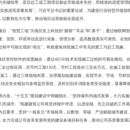
的关键纽带，盲目赶工或工期滞后都会导致成本失控，而精准的进度管理
扎实推进高质量发展”。习近平总书记的重要论述，为建筑行业转型升级指
，以数智化为引擎，推动项目运营效能全面提升。
目，“智慧工地”为项目安上科技的“眼睛”“耳朵”和“鼻子”，通过物联
量、安防、环境等信息进行采集，管理分析，提高数据真实可靠性。在智
过程中可能出现的“堵点”，有效避免传统施工中常见的窝工与赶工现象。
项目管控软件的深度融合，通过4D/5D技术实现施工过程的可视化模拟。
工全过程应用，共节约工期130天，节约工程造价三百余万元。在施工前
调与返工；通过三维场地布置，合理规划临建设施，实现节水、节地、节材
进度,结合安全规划与多维监控系统，及时识别并消除各类安全隐患，显著降
再出发。“十五五”规划建议中明确指出，“坚持城市内涵式发展，大力实
人民城市。”电建建筑公司将坚持稳中求进、以进促稳、先立后破的工作
为总要求，坚持“一核多元”市场格局，以数智、零碳、产业赋能城市建设
，全力完成公司改革发展和党的建设各项目标任务，推动公司高质量发展