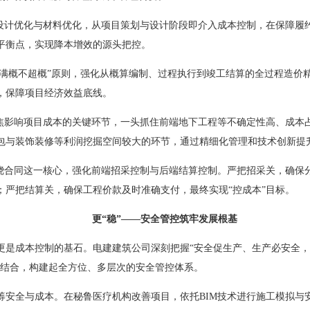
过设计优化与材料优化，从项目策划与设计阶段即介入成本控制，在保障履
平衡点，实现降本增效的源头把控。
持“满概不超概”原则，强化从概算编制、过程执行到竣工结算的全过程造价
，保障项目经济效益底线。
聚焦影响项目成本的关键环节，一头抓住前端地下工程等不确定性高、成本
包与装饰装修等利润挖掘空间较大的环节，通过精细化管理和技术创新提
围绕合同这一核心，强化前端招采控制与后端结算控制。严把招采关，确保
；严把结算关，确保工程价款及时准确支付，最终实现“控成本”目标。
更“稳”——安全管控筑牢发展根基
更是成本控制的基石。电建建筑公司深刻把握“安全促生产、生产必安全，
相结合，构建起全方位、多层次的安全管控体系。
筹安全与成本。在秘鲁医疗机构改善项目，依托BIM技术进行施工模拟与