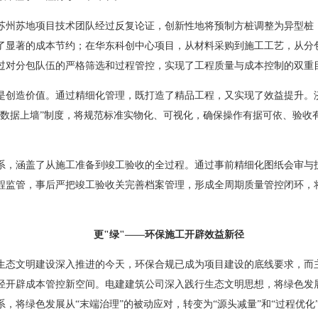
苏州苏地项目技术团队经过反复论证，创新性地将预制方桩调整为异型桩
了显著的成本节约；在华东科创中心项目，从材料采购到施工工艺，从分
过对分包队伍的严格筛选和过程管控，实现了工程质量与成本控制的双重
是创造价值。通过精细化管理，既打造了精品工程，又实现了效益提升。
、数据上墙”制度，将规范标准实物化、可视化，确保操作有据可依、验收
系，涵盖了从施工准备到竣工验收的全过程。通过事前精细化图纸会审与
程监管，事后严把竣工验收关完善档案管理，形成全周期质量管控闭环，
更"绿"——环保施工开辟效益新径
生态文明建设深入推进的今天，环保合规已成为项目建设的底线要求，而
径开辟成本管控新空间。电建建筑公司深入践行生态文明思想，将绿色发
，将绿色发展从“末端治理”的被动应对，转变为“源头减量”和“过程优化