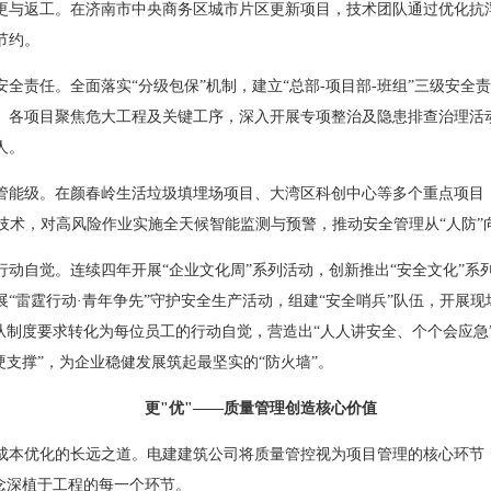
更与返工。在济南市中央商务区城市片区更新项目，技术团队通过优化抗
节约。
全责任。全面落实“分级包保”机制，建立“总部-项目部-班组”三级安全
。各项目聚焦危大工程及关键工序，深入开展专项整治及隐患排查治理活动
人。
管能级。在颜春岭生活垃圾填埋场项目、大湾区科创中心等多个重点项目，
技术，对高风险作业实施全天候智能监测与预警，推动安全管理从“人防”向
行动自觉。连续四年开展“企业文化周”系列活动，创新推出“安全文化”系
“雷霆行动·青年争先”守护安全生产活动，组建“安全哨兵”队伍，开展现
从制度要求转化为每位员工的行动自觉，营造出“人人讲安全、个个会应急
硬支撑”，为企业稳健发展筑起最坚实的“防火墙”。
更"优"——质量管理创造核心价值
成本优化的长远之道。电建建筑公司将质量管控视为项目管理的核心环节
念深植于工程的每一个环节。