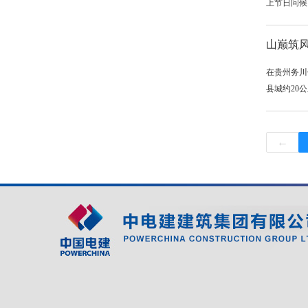
上节日问候
山巅筑
在贵州务川
县城约20
←