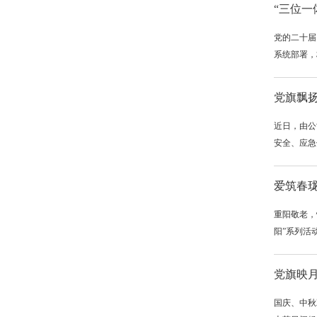
“三位一
党的二十届
系统部署，
党旗飘扬
近日，由公
安全、应急
爱筑春珑
重阳敬老，
阳”系列活
党旗映月
国庆、中秋