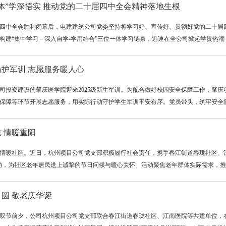
体”学深悟实 推动党的二十届四中全会精神落地生根
四中全会胜利闭幕后，电建建筑公司党委坚持将学习好、宣传好、贯彻好党的二十届
构建“集中学习－深入自学-学用结合”三位一体学习链条，迅速在全公司掀起学贯热潮，有
护军训 志愿服务暖人心
司投资建设的肇庆医学院迎来2025级新生军训。为配合做好校园安全保障工作，肇
保障等环节开展志愿服务，用实际行动守护学生军训平安有序。党员带头，筑牢安全防线
 情暖重阳
情暖社区。近日，杭州项目公司党支部积极履行社会责任，携手春江街道春珑社区、
动，为社区老年居民送上诚挚的节日问候与暖心关怀。活动聚焦老年群体实际需求，推动
圆 敬老庆华诞
双节前夕，公司杭州项目公司党支部联合春江街道春珑社区、江南医院等共建单位，