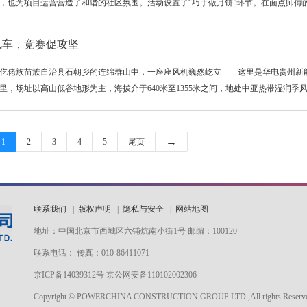
，也为项目运营营造了和谐的社区氛围。活动设置了“巧手做月饼”环节。在面点师傅的
风车，竞赛促攻坚
仡佬族苗族自治县石朝乡的连绵群山中，一座座风机巍然屹立——这里是华电贵州新能
公里，场址以高山低谷地形为主，海拔介于640米至1355米之间，地处中亚热带湿润季风气
→
1
2
3
4
5
尾页
联系我们
|
版权声明
|
隐私与安全
|
网站地图
地址：中国北京市西城区六铺炕南小街1号 邮编：100120
联系电话： 传真：010-86411071
京ICP备14039312号 京公网安备110102002306
Copyright © POWERCHINA CONSTRUCTION GROUP LTD.,All rights Reserv