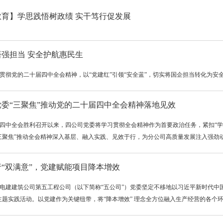
教育】学思践悟树政绩 实干笃行促发展
强担当 安全护航惠民生
贯彻党的二十届四中全会精神，以“党建红”引领“安全蓝”，切实将国企担当转化为安
党委“三聚焦”推动党的二十届四中全会精神落地见效
四中全会胜利召开以来，四公司党委将学习贯彻全会精神作为首要政治任务，紧扣“学
三聚焦”推动全会精神深入基层、融入实践、见效于行，为分公司高质量发展注入强劲动
“双满意”，党建赋能项目降本增效
电建建筑公司第五工程公司（以下简称“五公司”）党委坚定不移地以习近平新时代中
主题实践活动。以党建作为关键纽带，将“降本增效” 理念全方位融入生产经营的各个环节