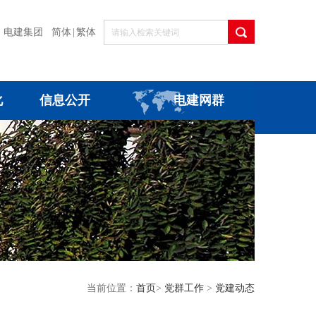
电建集团
简体
|
繁体
化
信息公开
电建网群
当前位置：
首页
>
党群工作
>
党建动态