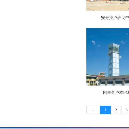
安哥拉卢班戈
刚果金卢本巴
←
1
2
3